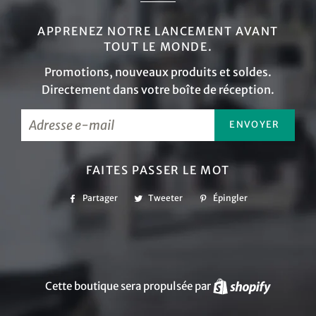
APPRENEZ NOTRE LANCEMENT AVANT
TOUT LE MONDE.
Promotions, nouveaux produits et soldes.
Directement dans votre boîte de réception.
E-
mails
FAITES PASSER LE MOT
Partager
Partager
Tweeter
Tweeter
Épingler
Épingler
sur
sur
sur
Facebook
Twitter
Pinterest
Cette boutique sera propulsée par
Shopify